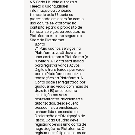
6.5 Cada Usuário autoriza a 
Freedx a usar qualquer 
informação ou conteúdo 
fornecido pelo Usuário ou 
processado em conexão com o 
uso do Site e Plataforma no 
contexto e para o propósito de 
fornecer serviços ou produtos na 
Plataforma e no uso seguro do 
Site e da Plataforma.
Conta
7.1 Para usar os serviços na 
Plataforma, você deve criar 
uma conta com a Plataforma (a 
"Conta"). A Conta será usada 
para registrar vários Ativos 
Digitais transferidos por você 
para a Plataforma e realizar 
transações na Plataforma. A 
Conta pode ser registrada por 
qualquer indivíduo com mais de 
dezoito (18) anos ou uma 
instituição por seus 
representantes devidamente 
autorizados, desde que tal 
pessoa física e instituição 
tenham lido e entendido a 
Declaração de Divulgação de 
Risco. Cada Usuário deve 
registrar apenas uma conta de 
negociação na Plataforma. O 
registro de múltiplas contas de 