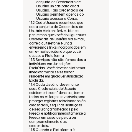
conjunto de Credenciais de 
Usuário únicas para cada 
Usuário. Tais Credenciais de 
Usuário permitem apenas ao 
Usuário acessar a Conta.
11.2 Cada Usuário reconhece que 
cada conjunto de Credenciais de 
Usuário é intransferível. Nunca 
pediremos que você divulgue suas 
Credenciais de Usuário via e-mail, 
correio ou telefone. Nunca 
enviaremos links incorporados em 
um e-mail solicitando que você 
acesse a Plataforma.
11.3 Serviços não são fornecidos a 
indivíduos em Jurisdições 
Excluídas. Você deve nos informar 
imediatamente se se tornar 
residente em qualquer Jurisdição 
Excluída.
11.4 Cada Usuário deve manter 
suas Credenciais de Usuário 
estritamente confidenciais, tomar 
todos os esforços razoáveis para 
proteger registros relacionados às 
credenciais, seguir as instruções 
de segurança fornecidas pela 
Freedx e notificar imediatamente a 
Freedx em caso de perda ou 
comprometimento das 
credenciais.
11.5 Quando a Plataforma é 