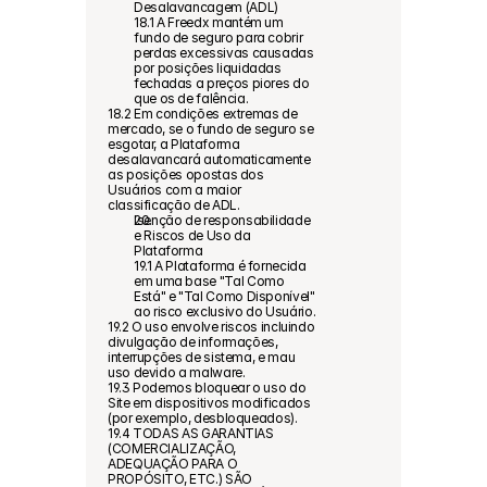
Desalavancagem (ADL)
18.1 A Freedx mantém um 
fundo de seguro para cobrir 
perdas excessivas causadas 
por posições liquidadas 
fechadas a preços piores do 
que os de falência.
18.2 Em condições extremas de 
mercado, se o fundo de seguro se 
esgotar, a Plataforma 
desalavancará automaticamente 
as posições opostas dos 
Usuários com a maior 
classificação de ADL.
Isenção de responsabilidade 
e Riscos de Uso da 
Plataforma
19.1 A Plataforma é fornecida 
em uma base "Tal Como 
Está" e "Tal Como Disponível" 
ao risco exclusivo do Usuário.
19.2 O uso envolve riscos incluindo 
divulgação de informações, 
interrupções de sistema, e mau 
uso devido a malware.
19.3 Podemos bloquear o uso do 
Site em dispositivos modificados 
(por exemplo, desbloqueados).
19.4 TODAS AS GARANTIAS 
(COMERCIALIZAÇÃO, 
ADEQUAÇÃO PARA O 
PROPÓSITO, ETC.) SÃO 