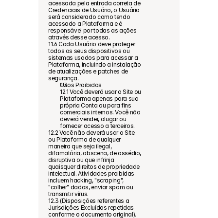
acessada pela entrada correta de 
Credenciais de Usuário, o Usuário 
será considerado como tendo 
acessado a Plataforma e é 
responsável por todas as ações 
através desse acesso.
11.6 Cada Usuário deve proteger 
todos os seus dispositivos ou 
sistemas usados para acessar a 
Plataforma, incluindo a instalação 
de atualizações e patches de 
segurança.
Usos Proibidos
12.1 Você deverá usar o Site ou 
Plataforma apenas para sua 
própria Conta ou para fins 
comerciais internos. Você não 
deverá vender, alugar ou 
fornecer acesso a terceiros.
12.2 Você não deverá usar o Site 
ou Plataforma de qualquer 
maneira que seja ilegal, 
difamatória, obscena, de assédio, 
disruptiva ou que infrinja 
quaisquer direitos de propriedade 
intelectual. Atividades proibidas 
incluem hacking, "scraping", 
"colher" dados, enviar spam ou 
transmitir vírus.
12.3 (Disposições referentes a 
Jurisdições Excluídas repetidas 
conforme o documento original).