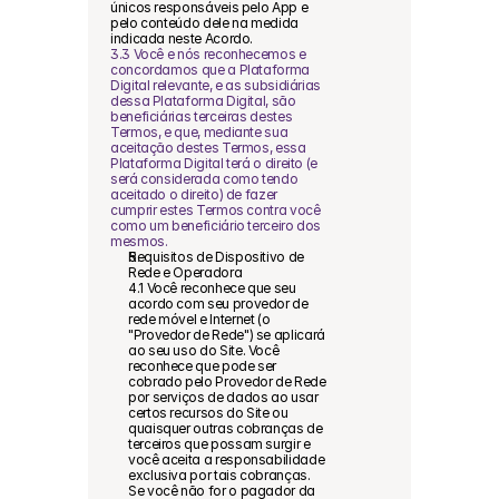
únicos responsáveis pelo App e 
pelo conteúdo dele na medida 
indicada neste Acordo.
3.3 Você e nós reconhecemos e 
concordamos que a Plataforma 
Digital relevante, e as subsidiárias 
dessa Plataforma Digital, são 
beneficiárias terceiras destes 
Termos, e que, mediante sua 
aceitação destes Termos, essa 
Plataforma Digital terá o direito (e 
será considerada como tendo 
aceitado o direito) de fazer 
cumprir estes Termos contra você 
como um beneficiário terceiro dos 
mesmos.
Requisitos de Dispositivo de 
Rede e Operadora
4.1 Você reconhece que seu 
acordo com seu provedor de 
rede móvel e Internet (o 
"Provedor de Rede") se aplicará 
ao seu uso do Site. Você 
reconhece que pode ser 
cobrado pelo Provedor de Rede 
por serviços de dados ao usar 
certos recursos do Site ou 
quaisquer outras cobranças de 
terceiros que possam surgir e 
você aceita a responsabilidade 
exclusiva por tais cobranças. 
Se você não for o pagador da 