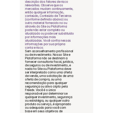
descrição dos fatores de risco 
relevantes. Observe que os 
mercados mudam continuamente, 
então qualquer informação, 
conteúdo, Conteúdo de Terceiros 
(conforme definido abaixo) ou 
outro material fornecido no ou 
através do Site ou Plataforma 
pode não estar completo ou 
atualizado ou pode ser substituído 
por informações mais 
atualizadas. Você confia nessas 
informações por sua própria 
conta e risco.
Sem aconselhamento profissional 
ou de investimento. Nosso Site e 
Plataforma não se destinam a 
fornecer consultoria fiscal, jurídica, 
de seguros ou de investimento, e 
nada no Site ou Plataforma deve 
ser interpretado como uma oferta 
de venda, uma solicitação de uma 
oferta de compra, ou uma 
recomendação para qualquer 
segurança ou ativo cripto pela 
Freedx. Você é o único 
responsável por determinar se 
qualquer investimento, segurança 
ou estratégia, ou qualquer outro 
produto ou serviço, é apropriado 
ou adequado para você com 
base em seus objetivos de 