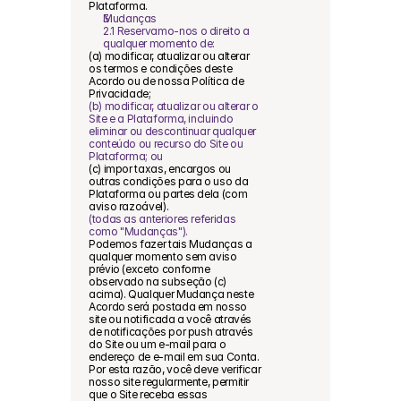
Plataforma.
Mudanças
2.1 Reservamo-nos o direito a 
qualquer momento de:
(a) modificar, atualizar ou alterar 
os termos e condições deste 
Acordo ou de nossa Política de 
Privacidade;
(b) modificar, atualizar ou alterar o 
Site e a Plataforma, incluindo 
eliminar ou descontinuar qualquer 
conteúdo ou recurso do Site ou 
Plataforma; ou
(c) impor taxas, encargos ou 
outras condições para o uso da 
Plataforma ou partes dela (com 
aviso razoável).
(todas as anteriores referidas 
como "Mudanças").
Podemos fazer tais Mudanças a 
qualquer momento sem aviso 
prévio (exceto conforme 
observado na subseção (c) 
acima). Qualquer Mudança neste 
Acordo será postada em nosso 
site ou notificada a você através 
de notificações por push através 
do Site ou um e-mail para o 
endereço de e-mail em sua Conta. 
Por esta razão, você deve verificar 
nosso site regularmente, permitir 
que o Site receba essas 