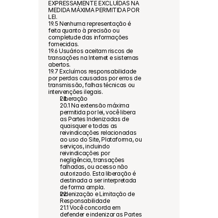
EXPRESSAMENTE EXCLUÍDAS NA 
MEDIDA MÁXIMA PERMITIDA POR 
LEI.
19.5 Nenhuma representação é 
feita quanto à precisão ou 
completude das informações 
fornecidas.
19.6 Usuários aceitam riscos de 
transações na Internet e sistemas 
abertos.
19.7 Excluímos responsabilidade 
por perdas causadas por erros de 
transmissão, falhas técnicas ou 
intervenções ilegais.
Liberação
20.1 Na extensão máxima 
permitida por lei, você libera 
as Partes Indenizadas de 
quaisquer e todas as 
reivindicações relacionadas 
ao uso do Site, Plataforma, ou 
serviços, incluindo 
reivindicações por 
negligência, transações 
falhadas, ou acesso não 
autorizado. Esta liberação é 
destinada a ser interpretada 
de forma ampla.
Indenização e Limitação de 
Responsabilidade
21.1 Você concorda em 
defender e indenizar as Partes 