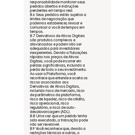
responsabilidade monitorar seus 
pedidos abertos e instruções 
pendentes em tempo real.
8.6 Seus pedidos estão sujeitos a 
limites de negociação que 
podemos estabelecer, revisar e 
comunicar a você de tempos em 
tempos.
8.7 Derivativos de Ativos Digitais 
são produtos complexos e 
alavancados e podem não ser 
adequados para investidores 
inexperientes. Devido a flutuações 
rápidas nos preços de Ativos 
Digitais, você pode incorrer em 
perdas significativas, incluindo a 
perda de todo o seu investimento. 
Ao usar a Plataforma, você 
reconhece que entende e aceita os 
riscos associados aos 
Derivativos de Ativos Digitais, 
incluindo risco de mercado, risco 
de parâmetros da plataforma, 
risco de liquidez, risco de crédito, 
risco operacional, risco 
regulatório, e risco de auto-
desalavancagem (ADL).
8.8 Uma vez que um pedido tenha 
sido executado, a transação pode 
não ser reversível.
8.9 Você reconhece que, devido a 
restrições técnicas e outras, o 