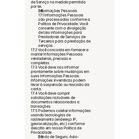
de Serviço na medida permitida 
por lei.
Informações Pessoais
17.1 Informações Pessoais 
são processadas conforme a 
Política de Privacidade. Você 
consente com a divulgação 
de tais informações para 
Prestadores de Serviços de 
Terceiros para a prestação de 
serviços.
17.2 Você concorda em fornecer e 
manter Informações Pessoais 
verdadeiras, precisas e 
completas.
17.3 Você deve nos informar 
prontamente sobre mudanças em 
suas Informações Pessoais. 
Informações inverídicas podem 
levar à suspensão ou rescisão da 
conta.
17.4 Você deve cumprir 
solicitações razoáveis de 
documentos relacionados a 
transações.
17.5 Podemos coletar informações 
usando tecnologias de 
rastreamento (endereço IP, 
geolocalização, etc.) conforme 
descrito em nossa Política de 
Privacidade.
Fundo de Seguro; Auto-