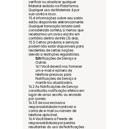
verificar ou atualizar qualquer 
Material exibido na Plataforma. 
Qualquer uso de Materiais é por 
sua conta e risco.
15.4 Informações sobre seu saldo 
estão disponíveis eletronicamente. 
Qualquer transação listada será 
considerada correta, a menos que 
recebamos um aviso escrito em 
contrário dentro de três (3) dias.
15.5 Certos produtos e serviços 
podem não estar disponíveis para 
residentes de certas nações 
devido a restrições regulatórias.
Notificações de Serviço e 
Outras
16.1 Você deverá nos fornecer 
um e-mail e número de 
telefone precisos para 
Notificações de Serviço e 
mantê-los atualizados.
16.2 As Notificações de Serviço 
constituirão notificação efetiva em 
lugar de aviso escrito ou enviado 
por correio.
16.3 É de sua exclusiva 
responsabilidade monitorar a 
conta de e-mail ou número de 
telefone aplicável.
16.4 Você libera a Freedx de 
responsabilidade por perdas 
resultantes do uso de Notificações 