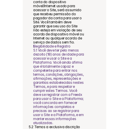
conta do dispositivo 
móvel/Internet usado para 
acessar o Site, será assumido 
que recebeu permissão do 
pagador da conta para usar o 
Site. Você também deve 
garantir que seu uso do Site 
não esteja em violação de seu 
acordo de dispositivo móvel ou 
Internet ou qualquer acordo de 
serviço de dados sem fio.
Elegibilidade e Registro
5.1 Você deve ter pelo menos 
dezoito (18) anos de idade para 
acessar e usar o Site e a 
Plataforma. Você ainda afirma 
que é totalmente capaz e 
competente para entrar nos 
termos, condições, obrigações, 
afirmações, representações e 
garantias estabelecidas nestes 
Termos, e para respeitar e 
cumprir estes Termos. Você 
deve se registrar com a Freedx 
para usar o Site e a Plataforma; 
você concorda em fornecer 
informações completas e 
precisas ao se registrar para 
usar o Site e a Plataforma, e em 
manter essas informações 
atualizadas.
5.2 Temos a exclusiva discrição 