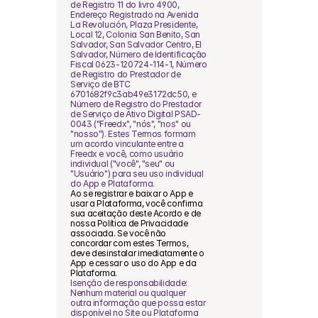
de Registro 11 do livro 4900, 
Endereço Registrado na Avenida 
La Revolución, Plaza Presidente, 
Local 12, Colonia San Benito, San 
Salvador, San Salvador Centro, El 
Salvador, Número de Identificação 
Fiscal 0623-120724-114-1, Número 
de Registro do Prestador de 
Serviço de BTC 
6701682f9c3ab49e3172dc50, e 
Número de Registro do Prestador 
de Serviço de Ativo Digital PSAD-
0043 ("Freedx", "nós", "nos" ou 
"nosso"). Estes Termos formam 
um acordo vinculante entre a 
Freedx e você, como usuário 
individual ("você", "seu" ou 
"Usuário") para seu uso individual 
do App e Plataforma.
Ao se registrar e baixar o App e 
usar a Plataforma, você confirma 
sua aceitação deste Acordo e de 
nossa Política de Privacidade 
associada. Se você não 
concordar com estes Termos, 
deve desinstalar imediatamente o 
App e cessar o uso do App e da 
Plataforma.
Isenção de responsabilidade: 
Nenhum material ou qualquer 
outra informação que possa estar 
disponível no Site ou Plataforma 