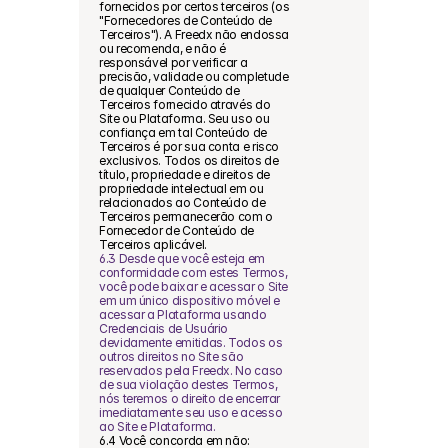
fornecidos por certos terceiros (os 
"Fornecedores de Conteúdo de 
Terceiros"). A Freedx não endossa 
ou recomenda, e não é 
responsável por verificar a 
precisão, validade ou completude 
de qualquer Conteúdo de 
Terceiros fornecido através do 
Site ou Plataforma. Seu uso ou 
confiança em tal Conteúdo de 
Terceiros é por sua conta e risco 
exclusivos. Todos os direitos de 
título, propriedade e direitos de 
propriedade intelectual em ou 
relacionados ao Conteúdo de 
Terceiros permanecerão com o 
Fornecedor de Conteúdo de 
Terceiros aplicável.
6.3 Desde que você esteja em 
conformidade com estes Termos, 
você pode baixar e acessar o Site 
em um único dispositivo móvel e 
acessar a Plataforma usando 
Credenciais de Usuário 
devidamente emitidas. Todos os 
outros direitos no Site são 
reservados pela Freedx. No caso 
de sua violação destes Termos, 
nós teremos o direito de encerrar 
imediatamente seu uso e acesso 
ao Site e Plataforma.
6.4 Você concorda em não: