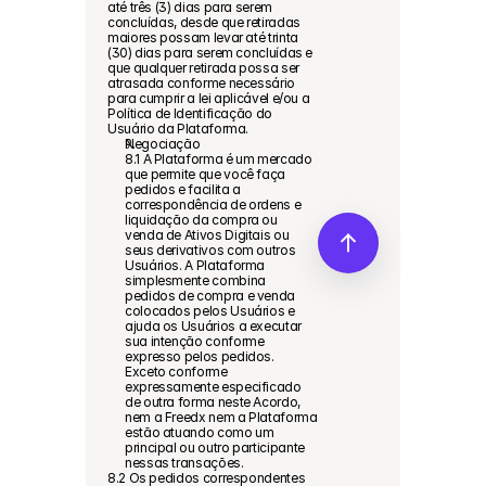
até três (3) dias para serem 
concluídas, desde que retiradas 
maiores possam levar até trinta 
(30) dias para serem concluídas e 
que qualquer retirada possa ser 
atrasada conforme necessário 
para cumprir a lei aplicável e/ou a 
Política de Identificação do 
Usuário da Plataforma.
Negociação
8.1 A Plataforma é um mercado 
que permite que você faça 
pedidos e facilita a 
correspondência de ordens e 
liquidação da compra ou 
venda de Ativos Digitais ou 
seus derivativos com outros 
Usuários. A Plataforma 
simplesmente combina 
pedidos de compra e venda 
colocados pelos Usuários e 
ajuda os Usuários a executar 
sua intenção conforme 
expresso pelos pedidos. 
Exceto conforme 
expressamente especificado 
de outra forma neste Acordo, 
nem a Freedx nem a Plataforma 
estão atuando como um 
principal ou outro participante 
nessas transações.
8.2 Os pedidos correspondentes 