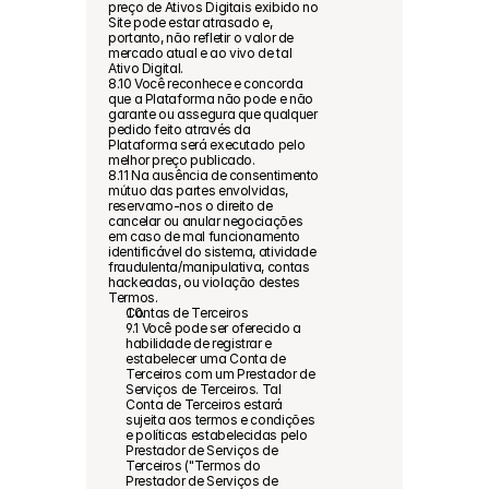
preço de Ativos Digitais exibido no 
Site pode estar atrasado e, 
portanto, não refletir o valor de 
mercado atual e ao vivo de tal 
Ativo Digital.
8.10 Você reconhece e concorda 
que a Plataforma não pode e não 
garante ou assegura que qualquer 
pedido feito através da 
Plataforma será executado pelo 
melhor preço publicado.
8.11 Na ausência de consentimento 
mútuo das partes envolvidas, 
reservamo-nos o direito de 
cancelar ou anular negociações 
em caso de mal funcionamento 
identificável do sistema, atividade 
fraudulenta/manipulativa, contas 
hackeadas, ou violação destes 
Termos.
Contas de Terceiros
9.1 Você pode ser oferecido a 
habilidade de registrar e 
estabelecer uma Conta de 
Terceiros com um Prestador de 
Serviços de Terceiros. Tal 
Conta de Terceiros estará 
sujeita aos termos e condições 
e políticas estabelecidas pelo 
Prestador de Serviços de 
Terceiros ("Termos do 
Prestador de Serviços de 