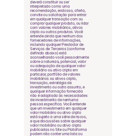
deverá constituir ou ser 
interpretado como uma 
recomendação, endosso, oferta, 
convite ou solicitação para entrar 
em qualquer transação com ou 
comprar qualquer produto, ou lidar 
com valores mobiliários, ativos 
cripto ou outros produtos. Você 
entende ainda que nenhum dos 
fornecedores de informações, 
incluindo qualquer Prestador de 
Serviços de Terceiros (conforme 
definido abaixo) está 
aconselhando você pessoalmente 
sobre a natureza, potencial, valor 
ou adequação de qualquer valor 
mobiliário ou ativo cripto em 
particular, portfólio de valores 
mobiliários ou ativos cripto, 
transação, estratégia de 
investimento ou outro assunto, e 
qualquer informação fornecida 
não é adaptada às necessidades 
de investimento de nenhuma 
pessoa específica. Você entende 
que um investimento em qualquer 
valor mobiliário ou ativo cripto 
está sujeito a uma série de riscos, 
e que discussões sobre qualquer 
valor mobiliário ou ativo cripto 
publicadas no Site ou Plataforma 
podem não conter uma lista ou 