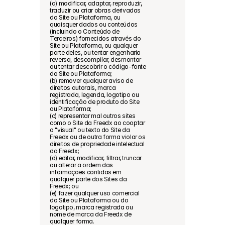
(a) modificar, adaptar, reproduzir, 
traduzir ou criar obras derivadas 
do Site ou Plataforma, ou 
quaisquer dados ou conteúdos 
(incluindo o Conteúdo de 
Terceiros) fornecidos através do 
Site ou Plataforma, ou qualquer 
parte deles, ou tentar engenharia 
reversa, descompilar, desmontar 
ou tentar descobrir o código-fonte 
do Site ou Plataforma;
(b) remover qualquer aviso de 
direitos autorais, marca 
registrada, legenda, logotipo ou 
identificação de produto do Site 
ou Plataforma;
(c) representar mal outros sites 
como o Site da Freedx ao cooptar 
o "visual" ou texto do Site da 
Freedx ou de outra forma violar os 
direitos de propriedade intelectual 
da Freedx;
(d) editar, modificar, filtrar, truncar 
ou alterar a ordem das 
informações contidas em 
qualquer parte dos Sites da 
Freedx; ou
(e) fazer qualquer uso comercial 
do Site ou Plataforma ou do 
logotipo, marca registrada ou 
nome de marca da Freedx de 
qualquer forma.