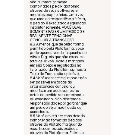
são automaticamente 
combinados pela Plataforma 
através de seus softwares e 
modelos proprietários. Uma vez 
que uma correspondência é feita, 
o pedido é executado e liquidado 
instantaneamente. VOCÊ DEVE 
SOMENTE FAZER UM PEDIDO SE 
REALMENTE TENCIONAR 
CONCLUIR A TRANSAÇÃO.
8.3 A menos que de outra forma 
permitido pela Plataforma, você 
pode apenas vender a quantia de 
Ativos Digitais que não excede o 
total de Ativos Digitais mantidos 
em sua Conta e registrados no 
livro razão da Plataforma, mais a 
Taxa de Transação aplicável.
8.4 Você reconhece que pode não 
ser possível em todas as 
circunstâncias cancelar ou 
modificar um pedido, mesmo 
antes do pedido ser combinado 
ou executado. Não aceitamos 
responsabilidade por garantir que 
um pedido seja modificado ou 
cancelado.
8.5 Você deverá ser considerado 
como tendo fornecido pedidos 
através da Plataforma quando 
reconhecermos tais pedidos 
através da Plataforma. É de sua 