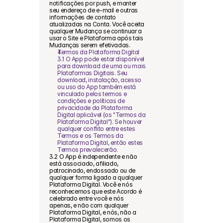
notificações por push, e manter 
seu endereço de e-mail e outras 
informações de contato 
atualizadas na Conta. Você aceita 
qualquer Mudança se continuar a 
usar o Site e Plataforma após tais 
Mudanças serem efetivadas.
Termos da Plataforma Digital
3.1 O App pode estar disponível 
para download de uma ou mais 
Plataformas Digitais. Seu 
download, instalação, acesso 
ou uso do App também está 
vinculado pelos termos e 
condições e políticas de 
privacidade da Plataforma 
Digital aplicável (os "Termos da 
Plataforma Digital"). Se houver 
qualquer conflito entre estes 
Termos e os Termos da 
Plataforma Digital, então estes 
Termos prevalecerão.
3.2 O App é independente e não 
está associado, afiliado, 
patrocinado, endossado ou de 
qualquer forma ligado a qualquer 
Plataforma Digital. Você e nós 
reconhecemos que este Acordo é 
celebrado entre você e nós 
apenas, e não com qualquer 
Plataforma Digital, e nós, não a 
Plataforma Digital, somos os 