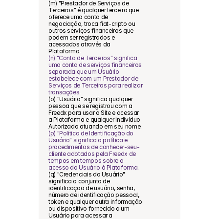
(m) "Prestador de Serviços de 
Terceiros" é qualquer terceiro que 
oferece uma conta de 
negociação, troca fiat-cripto ou 
outros serviços financeiros que 
podem ser registrados e 
acessados através da 
Plataforma.
(n) "Conta de Terceiros" significa 
uma conta de serviços financeiros 
separada que um Usuário 
estabelece com um Prestador de 
Serviços de Terceiros para realizar 
transações.
(o) "Usuário" significa qualquer 
pessoa que se registrou com a 
Freedx para usar o Site e acessar 
a Plataforma e qualquer Indivíduo 
Autorizado atuando em seu nome.
(p) "Política de Identificação do 
Usuário" significa a política e 
procedimentos de conhecer-seu-
cliente adotados pela Freedx de 
tempos em tempos sobre o 
acesso do Usuário à Plataforma.
(q) "Credenciais do Usuário" 
significa o conjunto de 
identificação de usuário, senha, 
número de identificação pessoal, 
token e qualquer outra informação 
ou dispositivo fornecido a um 
Usuário para acessar a 