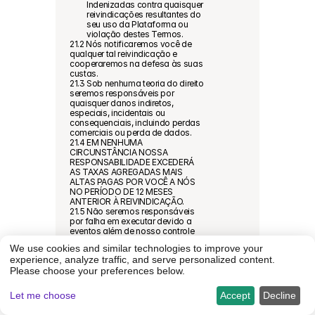
Indenizadas contra quaisquer 
reivindicações resultantes do 
seu uso da Plataforma ou 
violação destes Termos.
21.2 Nós notificaremos você de 
qualquer tal reivindicação e 
cooperaremos na defesa às suas 
custas.
21.3 Sob nenhuma teoria do direito 
seremos responsáveis por 
quaisquer danos indiretos, 
especiais, incidentais ou 
consequenciais, incluindo perdas 
comerciais ou perda de dados.
21.4 EM NENHUMA 
CIRCUNSTÂNCIA NOSSA 
RESPONSABILIDADE EXCEDERÁ 
AS TAXAS AGREGADAS MAIS 
ALTAS PAGAS POR VOCÊ A NÓS 
NO PERÍODO DE 12 MESES 
ANTERIOR À REIVINDICAÇÃO.
21.5 Não seremos responsáveis 
por falha em executar devido a 
eventos além de nosso controle 
(Força Maior).
We use cookies and similar technologies to improve your
Suspensão ou Rescisão no 
experience, analyze traffic, and serve personalized content.
Todo ou em Parte
Please choose your preferences below.
22.1 O acesso pode ser 
suspenso ou rescindido por 
qualquer das partes. Certas 
Let me choose
Accept
Decline
seções (1, 2, 3, 6, 10-17, e 19-
25) sobreviverão à rescisão.