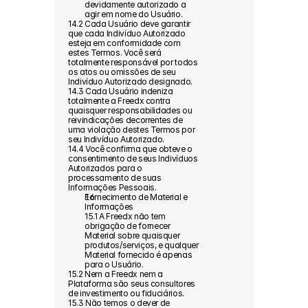
devidamente autorizado a 
agir em nome do Usuário.
14.2 Cada Usuário deve garantir 
que cada Indivíduo Autorizado 
esteja em conformidade com 
estes Termos. Você será 
totalmente responsável por todos 
os atos ou omissões de seu 
Indivíduo Autorizado designado.
14.3 Cada Usuário indeniza 
totalmente a Freedx contra 
quaisquer responsabilidades ou 
reivindicações decorrentes de 
uma violação destes Termos por 
seu Indivíduo Autorizado.
14.4 Você confirma que obteve o 
consentimento de seus Indivíduos 
Autorizados para o 
processamento de suas 
Informações Pessoais.
Fornecimento de Material e 
Informações
15.1 A Freedx não tem 
obrigação de fornecer 
Material sobre quaisquer 
produtos/serviços, e qualquer 
Material fornecido é apenas 
para o Usuário.
15.2 Nem a Freedx nem a 
Plataforma são seus consultores 
de investimento ou fiduciários.
15.3 Não temos o dever de 