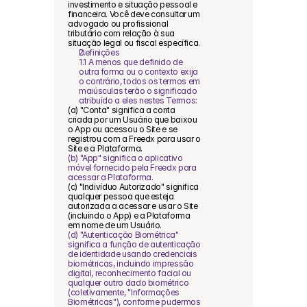
investimento e situação pessoal e 
financeira. Você deve consultar um 
advogado ou profissional 
tributário com relação à sua 
situação legal ou fiscal específica.
Definições
1.1 A menos que definido de 
outra forma ou o contexto exija 
o contrário, todos os termos em 
maiúsculas terão o significado 
atribuído a eles nestes Termos:
(a) "Conta" significa a conta 
criada por um Usuário que baixou 
o App ou acessou o Site e se 
registrou com a Freedx para usar o 
Site e a Plataforma.
(b) "App" significa o aplicativo 
móvel fornecido pela Freedx para 
acessar a Plataforma.
(c) "Indivíduo Autorizado" significa 
qualquer pessoa que esteja 
autorizada a acessar e usar o Site 
(incluindo o App) e a Plataforma 
em nome de um Usuário.
(d) "Autenticação Biométrica" 
significa a função de autenticação 
de identidade usando credenciais 
biométricas, incluindo impressão 
digital, reconhecimento facial ou 
qualquer outro dado biométrico 
(coletivamente, "Informações 
Biométricas"), conforme pudermos 