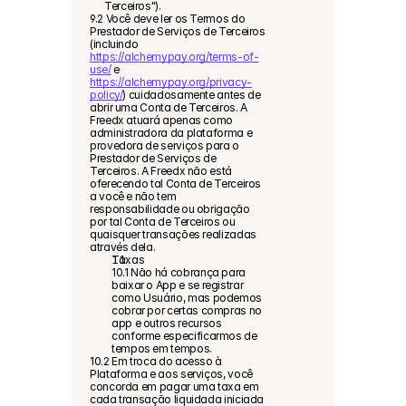
Terceiros").
9.2 Você deve ler os Termos do 
Prestador de Serviços de Terceiros 
(incluindo 
https://alchemypay.org/terms-of-
use/
 e 
https://alchemypay.org/privacy-
policy/
) cuidadosamente antes de 
abrir uma Conta de Terceiros. A 
Freedx atuará apenas como 
administradora da plataforma e 
provedora de serviços para o 
Prestador de Serviços de 
Terceiros. A Freedx não está 
oferecendo tal Conta de Terceiros 
a você e não tem 
responsabilidade ou obrigação 
por tal Conta de Terceiros ou 
quaisquer transações realizadas 
através dela.
Taxas
10.1 Não há cobrança para 
baixar o App e se registrar 
como Usuário, mas podemos 
cobrar por certas compras no 
app e outros recursos 
conforme especificarmos de 
tempos em tempos.
10.2 Em troca do acesso à 
Plataforma e aos serviços, você 
concorda em pagar uma taxa em 
cada transação liquidada iniciada 