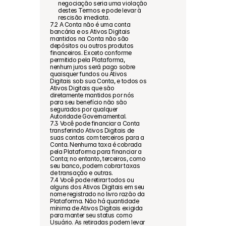
negociação seria uma violação 
destes Termos e pode levar à 
rescisão imediata.
7.2 A Conta não é uma conta 
bancária e os Ativos Digitais 
mantidos na Conta não são 
depósitos ou outros produtos 
financeiros. Exceto conforme 
permitido pela Plataforma, 
nenhum juros será pago sobre 
quaisquer fundos ou Ativos 
Digitais sob sua Conta, e todos os 
Ativos Digitais que são 
diretamente mantidos por nós 
para seu benefício não são 
segurados por qualquer 
Autoridade Governamental.
7.3 Você pode financiar a Conta 
transferindo Ativos Digitais de 
suas contas com terceiros para a 
Conta. Nenhuma taxa é cobrada 
pela Plataforma para financiar a 
Conta; no entanto, terceiros, como 
seu banco, podem cobrar taxas 
de transação e outras.
7.4 Você pode retirar todos ou 
alguns dos Ativos Digitais em seu 
nome registrado no livro razão da 
Plataforma. Não há quantidade 
mínima de Ativos Digitais exigida 
para manter seu status como 
Usuário. As retiradas podem levar 