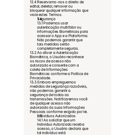
12.4 Reservamo-nos o direito de 
editar, deletar, remover ou 
bloquear qualquer informação que 
viole estes Termos.
Segurança
13.1 Podemos usar 
autenticação multifator ou 
Informações Biométricas para 
acessar o App e a Plataforma. 
Não podemos garantir que 
tais medidas serão 
completamente seguras.
13.2 Ao ativar a Autenticação 
Biométrica, o Usuário reconhece 
os riscos de acesso não 
autorizado e consente com a 
coleta de Informações 
Biométricas conforme a Política de 
Privacidade.
13.3 Embora empreguemos 
medidas de segurança razoáveis, 
não podemos garantir a 
segurança de todas as 
transmissões. Notificaremos você 
de qualquer acesso não 
autorizado às suas Informações 
Pessoais conforme exigido por lei.
Indivíduos Autorizados
14.1 Ao solicitar que um 
Indivíduo Autorizado receba 
acesso, o Usuário declara que 
tal indivíduo está 