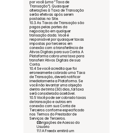
por você (uma "Taxa de 
Transação"). Quaisquer 
alterações à Taxa de Transação 
serão efetivas após serem 
postadas no Site.
10.3 As Taxas de Transação são 
pagas pelas partes da 
negociação em qualquer 
transação dada. Você é 
responsável por quaisquer taxas 
impostas por terceiros em 
conexão com a transferência de 
Ativos Digitais para sua Conta. A 
Plataforma cobra uma taxa para 
transferir Ativos Digitais de sua 
Conta.
10.4 Se você acredita que foi 
erroneamente cobrado uma Taxa 
de Transação, deverá notificar 
imediatamente a Plataforma. Se 
você não levantar uma objeção 
dentro de trinta (30) dias, tal taxa 
será considerada aceitável.
10.5 Você pode ser cobrado taxas 
de transação e outras em 
conexão com sua Conta de 
Terceiros conforme especificado 
nos Termos do Prestador de 
Serviços de Terceiros.
Obrigações de Acesso do 
Usuário
11.1 A Freedx emitirá um 