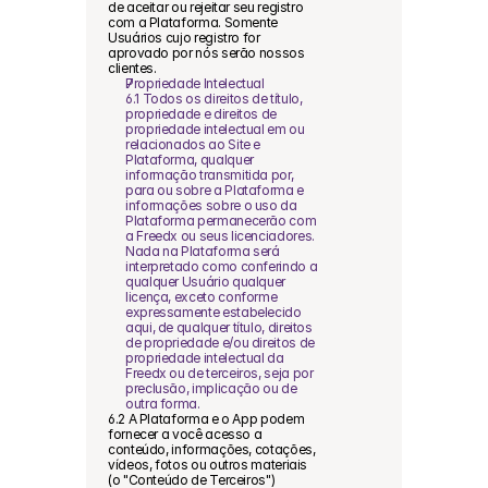
de aceitar ou rejeitar seu registro 
com a Plataforma. Somente 
Usuários cujo registro for 
aprovado por nós serão nossos 
clientes.
Propriedade Intelectual
6.1 Todos os direitos de título, 
propriedade e direitos de 
propriedade intelectual em ou 
relacionados ao Site e 
Plataforma, qualquer 
informação transmitida por, 
para ou sobre a Plataforma e 
informações sobre o uso da 
Plataforma permanecerão com 
a Freedx ou seus licenciadores. 
Nada na Plataforma será 
interpretado como conferindo a 
qualquer Usuário qualquer 
licença, exceto conforme 
expressamente estabelecido 
aqui, de qualquer título, direitos 
de propriedade e/ou direitos de 
propriedade intelectual da 
Freedx ou de terceiros, seja por 
preclusão, implicação ou de 
outra forma.
6.2 A Plataforma e o App podem 
fornecer a você acesso a 
conteúdo, informações, cotações, 
vídeos, fotos ou outros materiais 
(o "Conteúdo de Terceiros") 