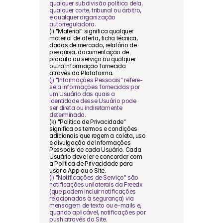
qualquer subdivisão política dela, 
qualquer corte, tribunal ou árbitro, 
e qualquer organização 
autorreguladora.
(i) "Material" significa qualquer 
material de oferta, ficha técnica, 
dados de mercado, relatório de 
pesquisa, documentação de 
produto ou serviço ou qualquer 
outra informação fornecida 
através da Plataforma.
(j) "Informações Pessoais" refere-
se a informações fornecidas por 
um Usuário das quais a 
identidade desse Usuário pode 
ser direta ou indiretamente 
determinada.
(k) "Política de Privacidade" 
significa os termos e condições 
adicionais que regem a coleta, uso 
e divulgação de Informações 
Pessoais de cada Usuário. Cada 
Usuário deve ler e concordar com 
a Política de Privacidade para 
usar o App ou o Site.
(l) "Notificações de Serviço" são 
notificações unilaterais da Freedx 
(que podem incluir notificações 
relacionadas à segurança) via 
mensagem de texto ou e-mails e, 
quando aplicável, notificações por 
push através do Site.