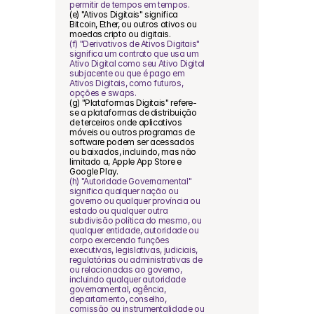
permitir de tempos em tempos.
(e) "Ativos Digitais" significa 
Bitcoin, Ether, ou outros ativos ou 
moedas cripto ou digitais.
(f) "Derivativos de Ativos Digitais" 
significa um contrato que usa um 
Ativo Digital como seu Ativo Digital 
subjacente ou que é pago em 
Ativos Digitais, como futuros, 
opções e swaps.
(g) "Plataformas Digitais" refere-
se a plataformas de distribuição 
de terceiros onde aplicativos 
móveis ou outros programas de 
software podem ser acessados 
ou baixados, incluindo, mas não 
limitado a, Apple App Store e 
Google Play.
(h) "Autoridade Governamental" 
significa qualquer nação ou 
governo ou qualquer província ou 
estado ou qualquer outra 
subdivisão política do mesmo, ou 
qualquer entidade, autoridade ou 
corpo exercendo funções 
executivas, legislativas, judiciais, 
regulatórias ou administrativas de 
ou relacionadas ao governo, 
incluindo qualquer autoridade 
governamental, agência, 
departamento, conselho, 
comissão ou instrumentalidade ou 