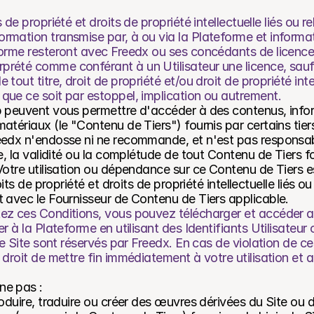
s de propriété et droits de propriété intellectuelle liés ou rel
formation transmise par, à ou via la Plateforme et informa
eforme resteront avec Freedx ou ses concédants de licence. 
rprété comme conférant à un Utilisateur une licence, sauf 
e tout titre, droit de propriété et/ou droit de propriété intel
, que ce soit par estoppel, implication ou autrement.
 peuvent vous permettre d'accéder à des contenus, inform
tériaux (le "Contenu de Tiers") fournis par certains tiers
eedx n'endosse ni ne recommande, et n'est pas responsabl
e, la validité ou la complétude de tout Contenu de Tiers fou
Votre utilisation ou dépendance sur ce Contenu de Tiers e
its de propriété et droits de propriété intellectuelle liés ou 
 avec le Fournisseur de Contenu de Tiers applicable.
ez ces Conditions, vous pouvez télécharger et accéder au 
r à la Plateforme en utilisant des Identifiants Utilisateur
le Site sont réservés par Freedx. En cas de violation de ce
droit de mettre fin immédiatement à votre utilisation et ac
ne pas :
roduire, traduire ou créer des œuvres dérivées du Site ou d