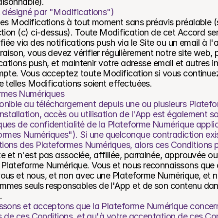
aisonnable).
t désigné par "Modifications")
es Modifications à tout moment sans préavis préalable (s
tion (c) ci-dessus). Toute Modification de cet Accord sera
iée via des notifications push via le Site ou un email à l'
aison, vous devez vérifier régulièrement notre site web, p
ications push, et maintenir votre adresse email et autres i
pte. Vous acceptez toute Modification si vous continuez à 
 telles Modifications soient effectuées.
ormes Numériques
ponible au téléchargement depuis une ou plusieurs Platef
nstallation, accès ou utilisation de l'App est également s
iques de confidentialité de la Plateforme Numérique applica
ormes Numériques"). Si une quelconque contradiction exis
itions des Plateformes Numériques, alors ces Conditions 
 et n'est pas associée, affiliée, parrainée, approuvée ou
 Plateforme Numérique. Vous et nous reconnaissons que c
ous et nous, et non avec une Plateforme Numérique, et no
mmes seuls responsables de l'App et de son contenu dans
.
ssons et acceptons que la Plateforme Numérique concernée,
es de ces Conditions, et qu'à votre acceptation de ces Con