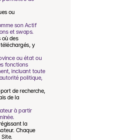
ues ou 
comme son Actif 
ions et swaps.
 où des 
téléchargés, y 
vince ou état ou 
s fonctions 
ent, incluant toute 
orité politique, 
pport de recherche, 
s de la 
teur à partir 
minée.
égissant la 
sateur. Chaque 
 Site.