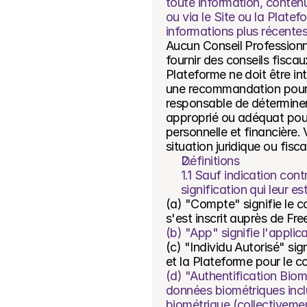
toute information, contenu
ou via le Site ou la Plate
informations plus récentes
Aucun Conseil Professionne
fournir des conseils fiscaux
Plateforme ne doit être in
une recommandation pour t
responsable de déterminer s
approprié ou adéquat pour 
personnelle et financière.
situation juridique ou fisc
Définitions
1.1 Sauf indication cont
signification qui leur e
(a) "Compte" signifie le c
s'est inscrit auprès de Free
(b) "App" signifie l'appli
(c) "Individu Autorisé" sig
et la Plateforme pour le c
(d) "Authentification Biomé
données biométriques incl
biométrique (collectiveme