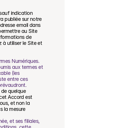
auf indication 
 publiée sur notre 
adresse email dans 
ermettre au Site 
nformations de 
utiliser le Site et 
ormes Numériques. 
oumis aux termes et 
ble (les 
te entre ces 
prévaudront.
 de quelque 
et Accord est 
us, et non la 
 la mesure 
 et ses filiales, 
ditions, cette 