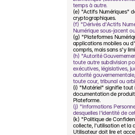
temps à autre.
(e) "Actifs Numériques" dé
cryptographiques.
(f) "Dérivés d'Actifs Numé
Numérique sous-jacent ou 
(g) "Plateformes Numérique
applications mobiles ou d'
compris, mais sans s'y lim
(h) "Autorité Gouvernemen
toute autre subdivision po
exécutives, législatives, j
autorité gouvernementale,
toute cour, tribunal ou ar
(i) "Matériel" signifie tou
documentation de produit o
Plateforme.
(j) "Informations Personnel
desquelles l'identité de c
(k) "Politique de Confiden
collecte, l'utilisation et 
Utilisateur doit lire et acc