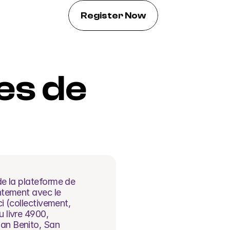
Register Now
s de 
de la plateforme de 
ntement avec le 
i (collectivement, 
 livre 4900, 
an Benito, San 