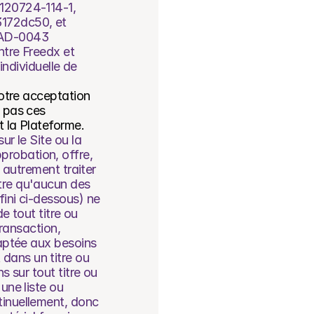
120724-114-1, 
172dc50, et 
SAD-0043 
tre Freedx et 
individuelle de 
otre acceptation 
 pas ces 
t la Plateforme.
r le Site ou la 
robation, offre, 
 autrement traiter 
tre qu'aucun des 
ini ci-dessous) ne 
 tout titre ou 
ransaction, 
aptée aux besoins 
ans un titre ou 
 sur tout titre ou 
ne liste ou 
inuellement, donc 