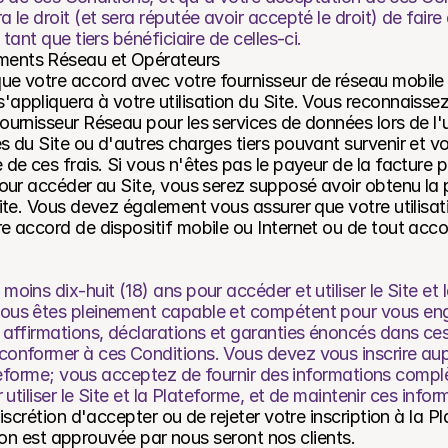
le droit (et sera réputée avoir accepté le droit) de faire 
ant que tiers bénéficiaire de celles-ci.
ments Réseau et Opérateurs
ue votre accord avec votre fournisseur de réseau mobile et
'appliquera à votre utilisation du Site. Vous reconnaisse
ournisseur Réseau pour les services de données lors de l'ut
és du Site ou d'autres charges tiers pouvant survenir et v
 de ces frais. Si vous n'êtes pas le payeur de la facture po
 pour accéder au Site, vous serez supposé avoir obtenu la 
Site. Vous devez également vous assurer que votre utilisati
re accord de dispositif mobile ou Internet ou de tout acco
moins dix-huit (18) ans pour accéder et utiliser le Site et 
vous êtes pleinement capable et compétent pour vous eng
, affirmations, déclarations et garanties énoncés dans ces
conformer à ces Conditions. Vous devez vous inscrire aup
lateforme; vous acceptez de fournir des informations complè
r utiliser le Site et la Plateforme, et de maintenir ces infor
scrétion d'accepter ou de rejeter votre inscription à la Pl
tion est approuvée par nous seront nos clients.