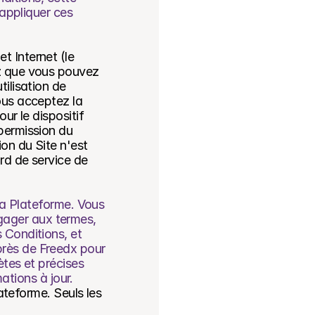
appliquer ces 
 Internet (le 
z que vous pouvez 
ilisation de 
ous acceptez la 
ur le dispositif 
permission du 
on du Site n'est 
rd de service de 
la Plateforme. Vous 
ager aux termes, 
 Conditions, et 
rès de Freedx pour 
tes et précises 
mations à jour.
ateforme. Seuls les 