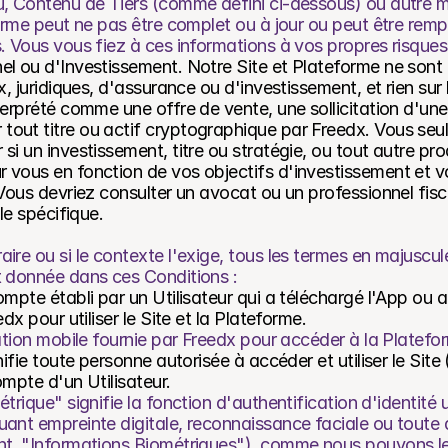
, Contenu de Tiers (comme défini ci-dessous) ou autre mat
forme peut ne pas être complet ou à jour ou peut être remp
. Vous vous fiez à ces informations à vos propres risques
l ou d'Investissement. Notre Site et Plateforme ne sont 
, juridiques, d'assurance ou d'investissement, et rien sur l
terprété comme une offre de vente, une sollicitation d'une
out titre ou actif cryptographique par Freedx. Vous seul
i un investissement, titre ou stratégie, ou tout autre prod
vous en fonction de vos objectifs d'investissement et vot
 Vous devriez consulter un avocat ou un professionnel fisca
ale spécifique.
raire ou si le contexte l'exige, tous les termes en majuscule
st donnée dans ces Conditions :
ompte établi par un Utilisateur qui a téléchargé l'App ou a
dx pour utiliser le Site et la Plateforme.
cation mobile fournie par Freedx pour accéder à la Platefo
nifie toute personne autorisée à accéder et utiliser le Site 
ompte d'un Utilisateur.
trique" signifie la fonction d'authentification d'identité ut
uant empreinte digitale, reconnaissance faciale ou toute 
nt, "Informations Biométriques"), comme nous pouvons le