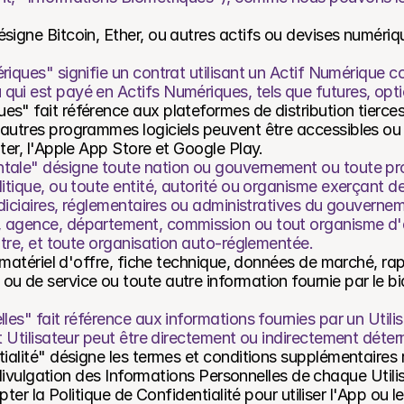
signe Bitcoin, Ether, ou autres actifs ou devises numériq
riques" signifie un contrat utilisant un Actif Numérique 
qui est payé en Actifs Numériques, tels que futures, opt
s" fait référence aux plateformes de distribution tierces
autres programmes logiciels peuvent être accessibles ou 
iter, l'Apple App Store et Google Play.
tale" désigne toute nation ou gouvernement ou toute pro
litique, ou toute entité, autorité ou organisme exerçant de
udiciaires, réglementaires ou administratives du gouvernem
 agence, département, commission ou tout organisme d'aut
bitre, et toute organisation auto-réglementée.
t matériel d'offre, fiche technique, données de marché, ra
u de service ou toute autre information fournie par le biai
les" fait référence aux informations fournies par un Utilisa
et Utilisateur peut être directement ou indirectement déter
tialité" désigne les termes et conditions supplémentaires r
la divulgation des Informations Personnelles de chaque Utili
epter la Politique de Confidentialité pour utiliser l'App ou le