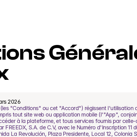
ions Générale
x
mars 2026
les "Conditions" ou cet "Accord") régissent l'utilisation 
mpris tout site web ou application mobile (l'"App", conjoi
ccéder à la plateforme, et tous services fournis par celle-c
ar FREEDX, S.A. de C.V, avec le Numéro d'Inscription 11 du
nida La Revolución, Plaza Presidente, Local 12, Colonia S