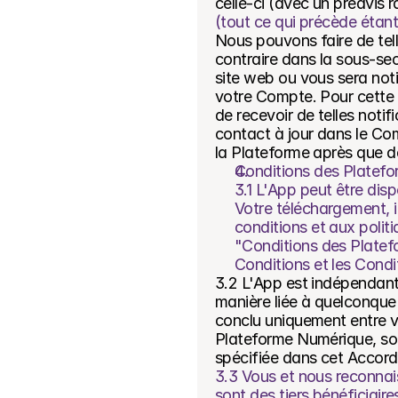
celle-ci (avec un préavis r
(tout ce qui précède étan
Nous pouvons faire de tell
contraire dans la sous-sec
site web ou vous sera notif
votre Compte. Pour cette r
de recevoir de telles notif
contact à jour dans le Com
la Plateforme après que de
Conditions des Platef
3.1 L'App peut être dis
Votre téléchargement, i
conditions et aux polit
"Conditions des Platef
Conditions et les Cond
3.2 L'App est indépendante
manière liée à quelconque
conclu uniquement entre v
Plateforme Numérique, so
spécifiée dans cet Accord
3.3 Vous et nous reconnai
sont des tiers bénéficiair