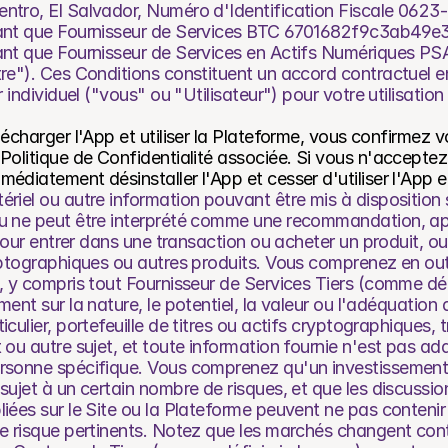
ntro, El Salvador, Numéro d'Identification Fiscale 0623-
tant que Fournisseur de Services BTC 6701682f9c3ab49e3
ant que Fournisseur de Services en Actifs Numériques P
re"). Ces Conditions constituent un accord contractuel en
 individuel ("vous" ou "Utilisateur") pour votre utilisation 
lécharger l'App et utiliser la Plateforme, vous confirmez v
Politique de Confidentialité associée. Si vous n'acceptez
édiatement désinstaller l'App et cesser d'utiliser l'App e
iel ou autre information pouvant être mis à disposition su
u ne peut être interprété comme une recommandation, app
 pour entrer dans une transaction ou acheter un produit, ou
ryptographiques ou autres produits. Vous comprenez en ou
, y compris tout Fournisseur de Services Tiers (comme déf
ent sur la nature, le potentiel, la valeur ou l'adéquation de
culier, portefeuille de titres ou actifs cryptographiques, t
 ou autre sujet, et toute information fournie n'est pas ad
rsonne spécifique. Vous comprenez qu'un investissement d
ujet à un certain nombre de risques, et que les discussions
iées sur le Site ou la Plateforme peuvent ne pas contenir u
de risque pertinents. Notez que les marchés changent cont