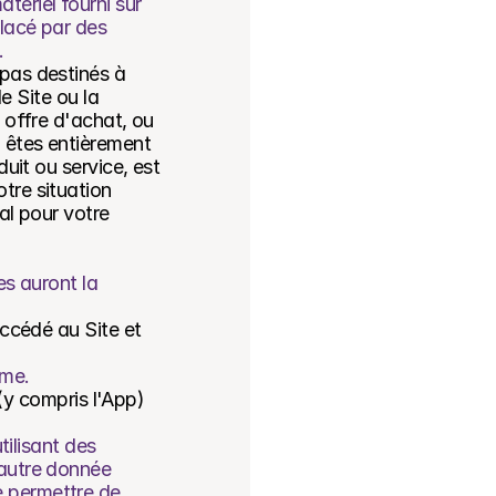
ériel fourni sur 
lacé par des 
.
pas destinés à 
e Site ou la 
 offre d'achat, ou 
 êtes entièrement 
uit ou service, est 
re situation 
l pour votre 
s auront la 
ccédé au Site et 
rme.
(y compris l'App) 
ilisant des 
autre donnée 
 permettre de 