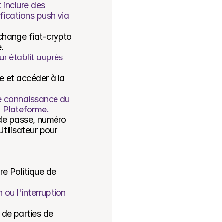
inclure des 
fications push via 
change fiat-crypto 
.
r établit auprès 
e et accéder à la 
de connaissance du 
a Plateforme.
t de passe, numéro 
tilisateur pour 
e Politique de 
 ou l'interruption 
 de parties de 