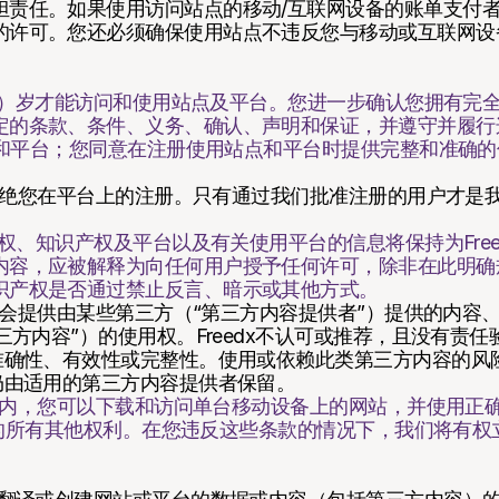
担责任。如果使用访问站点的移动/互联网设备的账单支付
的许可。您还必须确保使用站点不违反您与移动或互联网设
（18）岁才能访问和使用站点及平台。您进一步确认您拥有完
定的条款、条件、义务、确认、声明和保证，并遵守并履行
站点和平台；您同意在注册使用站点和平台时提供完整和准确
或拒绝您在平台上的注册。只有通过我们批准注册的用户才是
所有权、知识产权及平台以及有关使用平台的信息将保持为Fre
容，应被解释为向任何用户授予任何许可，除非在此明确规定
识产权是否通过禁止反言、暗示或其他方式。
可能会提供由某些第三方（“第三方内容提供者”）提供的内容
三方内容”）的使用权。Freedx不认可或推荐，且没有责
准确性、有效性或完整性。使用或依赖此类第三方内容的风
仍由适用的第三方内容提供者保留。
范围内，您可以下载和访问单台移动设备上的网站，并使用正
网站的所有其他权利。在您违反这些条款的情况下，我们将有