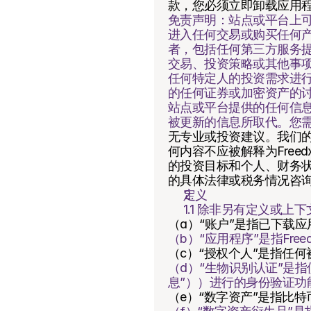
款，您必须立即卸载应用
免责声明：站点或平台上
进入任何交易或购买任何
者，包括任何第三方服务
交易、投资策略或其他事
任何特定人的投资需求进
的任何证券或加密资产的
站点或平台提供的任何信
被更新的信息所取代。您
无专业或投资建议。我们
何内容不应被解释为Fre
的投资目标和个人、财务
的具体法律或税务情况咨
定义
1.1 除非另有定义或
（a）“账户”是指已下载
（b）“应用程序”是指Fr
（c）“授权个人”是指任
（d）“生物识别认证”是
息”））进行的身份验证功
（e）“数字资产”是指比