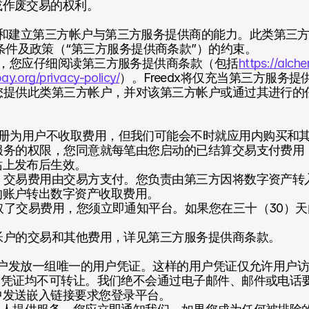
或作废交易的权利。
注册和建立第三方帐户与第三方服务提供商的能力。此类第三
条件及政策（“第三方服务提供商条款”）的约束。
之前，您应仔细阅读第三方服务提供商条款（包括
https://alch
ay.org/privacy-policy/
）。Freedx将仅充当第三方服务
不向您提供此类第三方帐户，并对该第三方帐户或通过其进行
序和注册为用户不收取费用，但我们可能会不时就应用内购买和
台和服务的权限，您同意就每笔由您启动的已结算交易支付费用
站上发布后生效。
易中，交易费用由交易方支付。您负责由第三方因将数字资产
的账户转出数字资产收取费用。
地收取了交易费用，您须立即通知平台。如果您在三十（30）
三方帐户的交易和其他费用，详见第三方服务提供商条款。
会向每位用户发放一组唯一的用户凭证。这样的用户凭证仅允许用户
套用户凭证均不可转让。我们绝不会通过电子邮件、邮件或电话
中发送嵌入链接要求您登录平台。