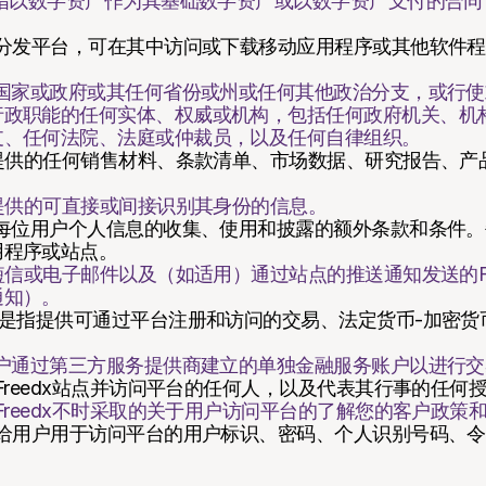
是指以数字资产作为其基础数字资产或以数字资产支付的合
方分发平台，可在其中访问或下载移动应用程序或其他软件
。
何国家或政府或其任何省份或州或任何其他政治分支，或行
行政职能的任何实体、权威或机构，包括任何政府机关、机
支、任何法院、法庭或仲裁员，以及任何自律组织。
台提供的任何销售材料、条款清单、市场数据、研究报告、产
户提供的可直接或间接识别其身份的信息。
理每位用户个人信息的收集、使用和披露的额外条款和条件
用程序或站点。
短信或电子邮件以及（如适用）通过站点的推送通知发送的Fr
通知）。
”是指提供可通过平台注册和访问的交易、法定货币-加密货
用户通过第三方服务提供商建立的单独金融服务账户以进行
Freedx站点并访问平台的任何人，以及代表其行事的任何
Freedx不时采取的关于用户访问平台的了解您的客户政策
供给用户用于访问平台的用户标识、密码、个人识别号码、