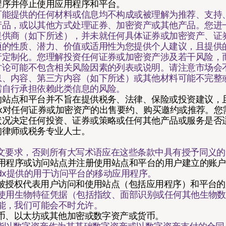
程序并停止使用应用程序和平台。
可能提供的任何材料或信息均不构成或被理解为推荐、支持
产品，或以其他方式处理证券、加密资产或其他产品。您进
提供商（如下所述），并未就任何具体证券或加密资产、证
项的性质、潜力、价值或适用性为您提供个人建议，且提供
行定制化。您理解投资任何证券或加密资产涉及若干风险，
讨论可能不包含相关风险因素的列表或说明。请注意市场会
息、内容、第三方内容（如下所述）或其他材料可能不完整
需自行承担依赖此类信息的风险。
的站点和平台并不旨在提供税务、法律、保险或投资建议，
edx对任何证券或加密资产的出售要约、购买邀约或推荐。
状况决定任何投资、证券或策略或任何其他产品或服务是否
询律师或税务专业人士。
上下文要求，否则所有大写术语应在这些条款中具有授予同义
应用程序或访问站点并注册使用站点和平台的用户建立的账
eedx提供的用于访问平台的移动应用程序。
何被授权代表用户访问和使用站点（包括应用程序）和平台
指使用生物特征凭据（包括指纹、面部识别或任何其他生物数
能，我们可能会不时允许。
特币、以太坊或其他加密或数字资产或货币。