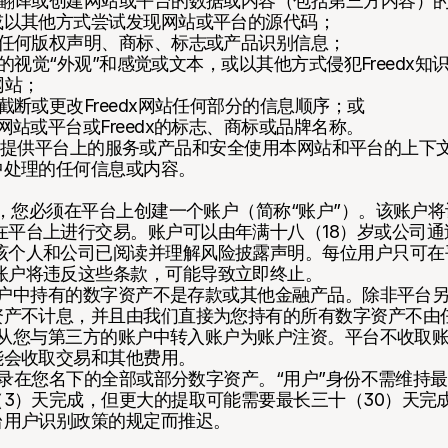
、翻译或创建网站或平台的数据或内容（包括第三方内容）
或以其他方式尝试发现网站或平台的源代码；
的任何版权声明、商标、标志或产品识别信息；
网站的视觉“外观”和感觉或文本，或以其他方式侵犯Freedx
网站；
截断或更改Freedx网站任何部分的信息顺序；或
站或平台或Freedx的标志、商标或品牌名称。
edx在提供平台上的服务或产品和安全使用本网站和平台的上
中处理的任何信息或内容。
服务，您必须在平台上创建一个账户（简称“账户”）。该账户
在平台上进行交易。账户可以由年满十八（18）岁或公司通
该个人和公司已阅读并理解风险披露声明。每位用户只可在
账户将违反这些条款，可能导致立即终止。
，账户中持有的数字资产不是存款或其他金融产品。除非平台
资产不计息，并且由我们直接为您持有的所有数字资产不由
资产从您与第三方的账户中转入账户为账户注资。平台不收取
能会收取交易和其他费用。
簿记录在您名下的全部或部分数字资产。“用户”身份不需维持
3）天完成，但更大的提取可能需要最长三十（30）天完
台用户识别政策的规定而推迟。