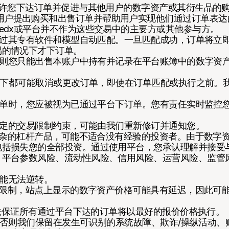
，允许您下达订单并促进与其他用户的数字资产或其衍生品的
用户提出购买和出售订单并帮助用户实现他们通过订单表达
eedx或平台并不作为这些交易中的主要方或其他参与方。
台通过其专有软件和模型自动匹配。一旦匹配成功，订单将立
易的情况下才下订单。
，否则您只能出售本账户中持有并记录在平台账簿中的数字资
情况下都可能取消或更改订单，即使在订单匹配或执行之前。
认订单时，您应被视为已通过平台下订单。您有责任实时监控
时制定的交易限制约束，可能由我们重新修订并通知您。
是复杂的杠杆产品，可能不适合没有经验的投资者。由于数字
包括损失您的全部投资。通过使用平台，您承认理解并接受
、平台参数风险、流动性风险、信用风险、运营风险、监管
可能无法逆转。
其他限制，站点上显示的数字资产价格可能具有延迟，因此可
。
台无法保证所有通过平台下达的订单将以最好的报价价格执行。
同意，否则我们保留在发生可识别的系统故障、欺诈/操纵活动